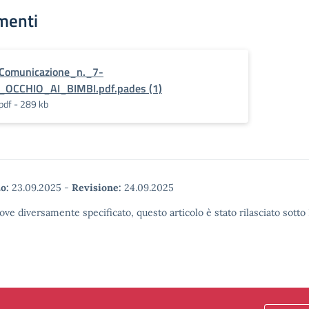
menti
Comunicazione_n._7-
_OCCHIO_AI_BIMBI.pdf.pades (1)
pdf - 289 kb
o:
23.09.2025
-
Revisione:
24.09.2025
ove diversamente specificato, questo articolo è stato rilasciato sott