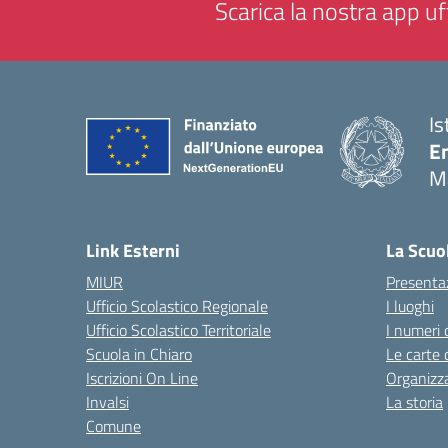
Scarica la nostra app uff
Is
E
M
— 
Link Esterni
La Scuo
MIUR
Presenta
Ufficio Scolastico Regionale
I luoghi
Ufficio Scolastico Territoriale
I numeri 
Scuola in Chiaro
Le carte 
Iscrizioni On Line
Organizz
Invalsi
La storia
Comune