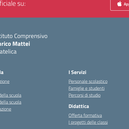
iciale su:
App
tituto Comprensivo
nrico Mattei
atelica
Visita la pagina iniziale della scuola
la
I Servizi
zione
Personale scolastico
Famiglie e studenti
della scuola
Percorsi di studio
della scuola
Didattica
azione
Offerta formativa
I progetti delle classi