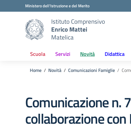
Vai ai contenuti
Vai al menu di navigazione
Vai al footer
Ministero dell'Istruzione e del Merito
Istituto Comprensivo
Enrico Mattei
Matelica
Scuola
Servizi
Novità
Didattica
Home
Novità
Comunicazioni Famiglie
Comu
Comunicazione n. 7:
collaborazione con