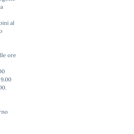
la
ini al
o
lle ore
00
 9.00
00.
orno