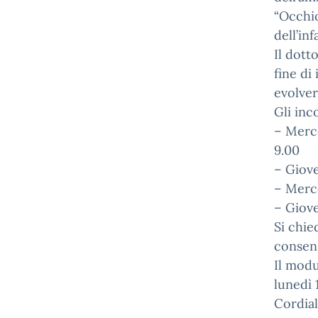
“Occhio
dell’in
Il dott
fine di
evolver
Gli inc
– Merco
9.00
– Giove
– Merco
– Giove
Si chie
consens
Il modu
lunedì 
Cordiali