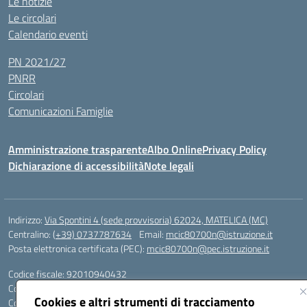
Le notizie
Le circolari
Calendario eventi
PN 2021/27
PNRR
Circolari
Comunicazioni Famiglie
Amministrazione trasparente
Albo Online
Privacy Policy
Dichiarazione di accessibilità
Note legali
Indirizzo:
Via Spontini 4 (sede provvisoria) 62024, MATELICA (MC)
Centralino:
(+39) 0737787634
Email:
mcic80700n@istruzione.it
Posta elettronica certificata (PEC):
mcic80700n@pec.istruzione.it
Codice fiscale: 92010940432
Codice meccanografico:
MCIC80700N
Cookies e altri strumenti di tracciamento
Codice unico di fatturazione (CUF): UF5MY2