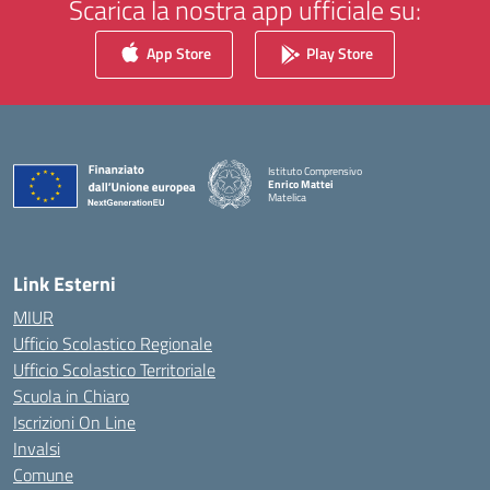
Scarica la nostra app ufficiale su:
App Store
Play Store
Istituto Comprensivo
Enrico Mattei
Matelica
— Visita la pagina iniziale della scuola
Link Esterni
MIUR
Ufficio Scolastico Regionale
Ufficio Scolastico Territoriale
Scuola in Chiaro
Iscrizioni On Line
Invalsi
Comune