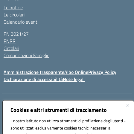
Le notizie
Le circolari
Calendario eventi
PN 2021/27
PNRR
Circolari
Comunicazioni Famiglie
Amministrazione trasparente
Albo Online
Privacy Policy
Dichiarazione di accessibilità
Note legali
Indirizzo:
Via Spontini 4 (sede provvisoria) 62024, MATELICA (MC)
Centralino:
Cookies e altri strumenti di tracciamento
(+39) 0737787634
Email:
mcic80700n@istruzione.it
Posta elettronica certificata (PEC):
mcic80700n@pec.istruzione.it
Il nostro Istituto non utilizza strumenti di profilazione degli utenti -
Codice fiscale: 92010940432
sono utilizzati esclusivamente cookies tecnici necessari al
Codice meccanografico:
MCIC80700N