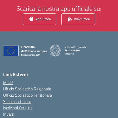
Scarica la nostra app ufficiale su:
App Store
Play Store
Istituto Comprensivo
Enrico Mattei
Matelica
— Visita la pagina iniziale della scuola
Link Esterni
MIUR
Ufficio Scolastico Regionale
Ufficio Scolastico Territoriale
Scuola in Chiaro
Iscrizioni On Line
Invalsi