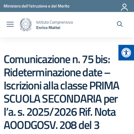
Vai ai contenuti
Vai al menu di navigazione
Vai al footer
Ministero dell'Istruzione e del Merito
Istituto Comprensivo
Enrico Mattei
Apr
Comunicazione n. 75 bis:
Rideterminazione date –
Iscrizioni alla classe PRIMA
SCUOLA SECONDARIA per
l’a. s. 2025/2026 Rif. Nota
AOODGOSV. 208 del 3