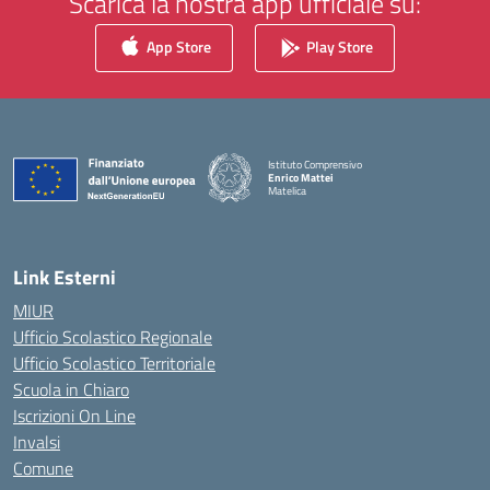
Scarica la nostra app ufficiale su:
App Store
Play Store
Istituto Comprensivo
Enrico Mattei
Matelica
— Visita la pagina iniziale della scuola
Link Esterni
MIUR
Ufficio Scolastico Regionale
Ufficio Scolastico Territoriale
Scuola in Chiaro
Iscrizioni On Line
Invalsi
Comune