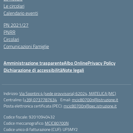
Le circolari
Calendario eventi
PN 2021/27
PNRR
Circolari
Comunicazioni Famiglie
Amministrazione trasparente
Albo Online
Privacy Policy
Dichiarazione di accessibilità
Note legali
Indirizzo:
Via Spontini 4 (sede provvisoria) 62024, MATELICA (MC)
Centralino:
(+39) 0737787634
Email:
mcic80700n@istruzione.it
Posta elettronica certificata (PEC):
mcic80700n@pec.istruzione.it
Codice fiscale: 92010940432
Codice meccanografico:
MCIC80700N
Codice unico di fatturazione (CUF): UF5MY2