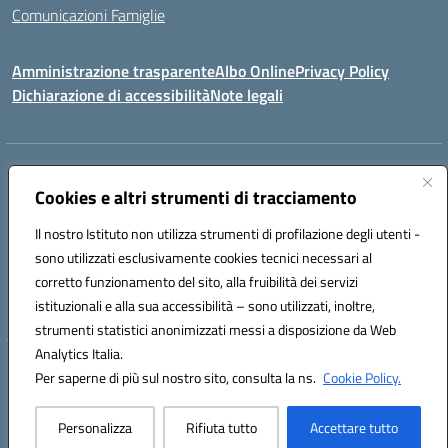
Comunicazioni Famiglie
Amministrazione trasparente
Albo Online
Privacy Policy
Dichiarazione di accessibilità
Note legali
Indirizzo:
Via Spontini 4 (sede provvisoria) 62024, MATELICA (MC)
Centralino:
Cookies e altri strumenti di tracciamento
(+39) 0737787634
Email:
mcic80700n@istruzione.it
Posta elettronica certificata (PEC):
mcic80700n@pec.istruzione.it
Il nostro Istituto non utilizza strumenti di profilazione degli utenti -
Codice fiscale: 92010940432
sono utilizzati esclusivamente cookies tecnici necessari al
Codice meccanografico:
MCIC80700N
corretto funzionamento del sito, alla fruibilità dei servizi
Codice unico di fatturazione (CUF): UF5MY2
istituzionali e alla sua accessibilità – sono utilizzati, inoltre,
strumenti statistici anonimizzati messi a disposizione da Web
Analytics Italia.
Hosting & Powered by 3D Solution S.r.l.
Per saperne di più sul nostro sito, consulta la ns.
Cookie Policy.
Concept & Design by Designers Italia
Personalizza
Rifiuta tutto
Accettare tutto