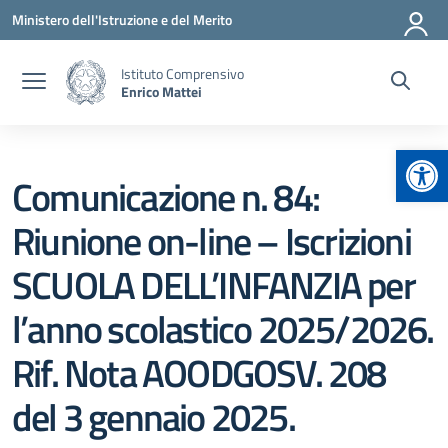
Vai ai contenuti
Vai al menu di navigazione
Vai al footer
Ministero dell'Istruzione e del Merito
Istituto Comprensivo
Enrico Mattei
Apr
Comunicazione n. 84:
Riunione on-line – Iscrizioni
SCUOLA DELL’INFANZIA per
l’anno scolastico 2025/2026.
Rif. Nota AOODGOSV. 208
del 3 gennaio 2025.