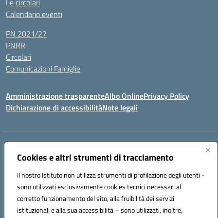
Le circolari
Calendario eventi
PN 2021/27
PNRR
Circolari
Comunicazioni Famiglie
Amministrazione trasparente
Albo Online
Privacy Policy
Dichiarazione di accessibilità
Note legali
Indirizzo:
Via Spontini 4 (sede provvisoria) 62024, MATELICA (MC)
Centralino:
Cookies e altri strumenti di tracciamento
(+39) 0737787634
Email:
mcic80700n@istruzione.it
Posta elettronica certificata (PEC):
mcic80700n@pec.istruzione.it
Il nostro Istituto non utilizza strumenti di profilazione degli utenti -
Codice fiscale: 92010940432
sono utilizzati esclusivamente cookies tecnici necessari al
Codice meccanografico:
MCIC80700N
corretto funzionamento del sito, alla fruibilità dei servizi
Codice unico di fatturazione (CUF): UF5MY2
istituzionali e alla sua accessibilità – sono utilizzati, inoltre,