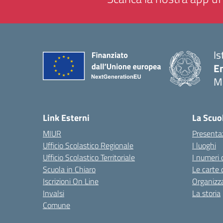
Is
E
M
— 
Link Esterni
La Scuo
MIUR
Presenta
Ufficio Scolastico Regionale
I luoghi
Ufficio Scolastico Territoriale
I numeri 
Scuola in Chiaro
Le carte 
Iscrizioni On Line
Organizz
Invalsi
La storia
Comune