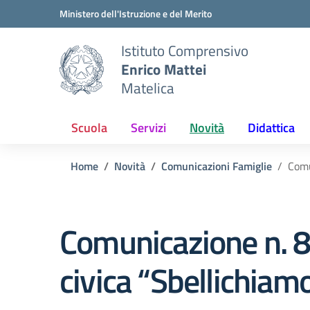
Vai ai contenuti
Vai al menu di navigazione
Vai al footer
Ministero dell'Istruzione e del Merito
Istituto Comprensivo
Enrico Mattei
Matelica
Scuola
Servizi
Novità
Didattica
Home
Novità
Comunicazioni Famiglie
Comu
Comunicazione n. 8
civica “Sbellichiamo