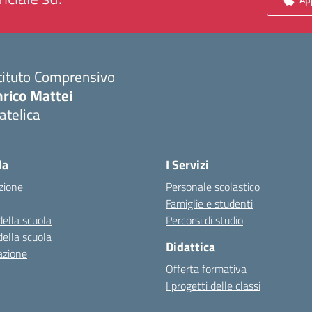
tituto Comprensivo
nrico Mattei
atelica
Visita la pagina iniziale della scuola
la
I Servizi
zione
Personale scolastico
Famiglie e studenti
della scuola
Percorsi di studio
della scuola
Didattica
azione
Offerta formativa
I progetti delle classi