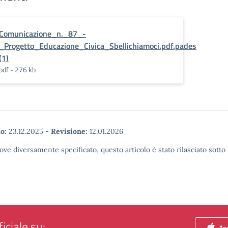
Comunicazione_n._87_-
_Progetto_Educazione_Civica_Sbellichiamoci.pdf.pades
(1)
pdf - 276 kb
o:
23.12.2025
-
Revisione:
12.01.2026
ove diversamente specificato, questo articolo è stato rilasciato sott
iciale su:
App