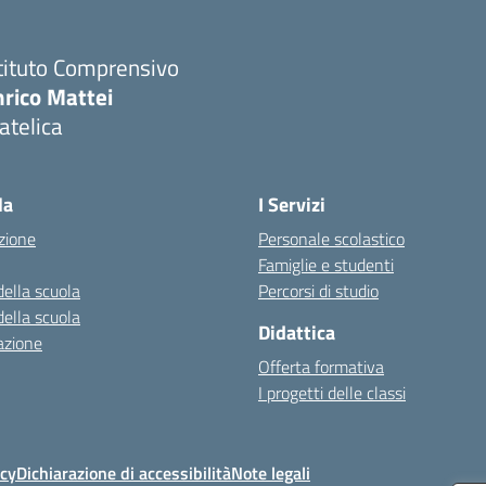
tituto Comprensivo
nrico Mattei
atelica
Visita la pagina iniziale della scuola
la
I Servizi
zione
Personale scolastico
Famiglie e studenti
della scuola
Percorsi di studio
della scuola
Didattica
azione
Offerta formativa
I progetti delle classi
icy
Dichiarazione di accessibilità
Note legali