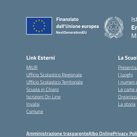
Is
E
M
— 
Link Esterni
La Scuo
MIUR
Presenta
Ufficio Scolastico Regionale
I luoghi
Ufficio Scolastico Territoriale
I numeri 
Scuola in Chiaro
Le carte 
Iscrizioni On Line
Organizz
Invalsi
La storia
Comune
Amministrazione trasparente
Albo Online
Privacy Pol