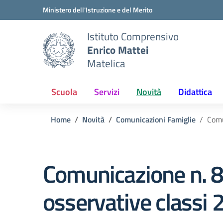
Vai ai contenuti
Vai al menu di navigazione
Vai al footer
Ministero dell'Istruzione e del Merito
Istituto Comprensivo
Enrico Mattei
Matelica
Scuola
Servizi
Novità
Didattica
Home
Novità
Comunicazioni Famiglie
Comu
Comunicazione n. 8
osservative classi 