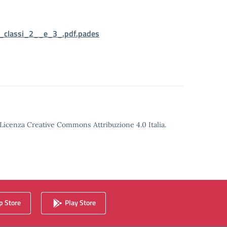
_classi_2__e_3_.pdf.pades
o Licenza Creative Commons Attribuzione 4.0 Italia.
 Store
Play Store