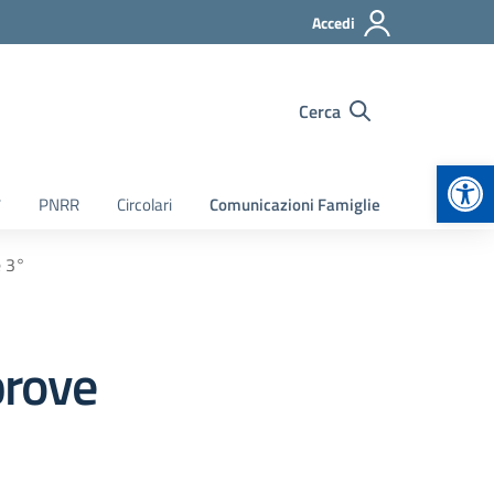
Accedi
Cerca
Apr
7
PNRR
Circolari
Comunicazioni Famiglie
e 3°
prove