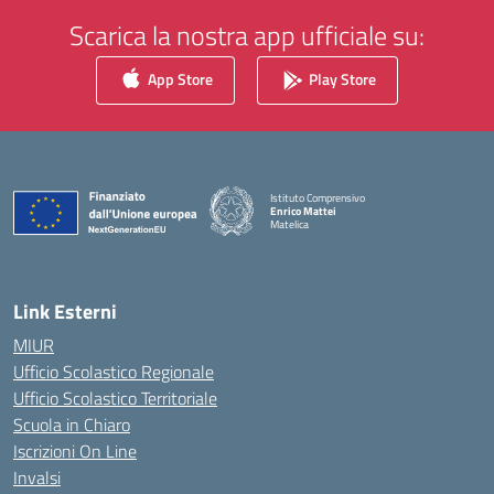
Scarica la nostra app ufficiale su:
App Store
Play Store
Istituto Comprensivo
Enrico Mattei
Matelica
— Visita la pagina iniziale della scuola
Link Esterni
MIUR
Ufficio Scolastico Regionale
Ufficio Scolastico Territoriale
Scuola in Chiaro
Iscrizioni On Line
Invalsi