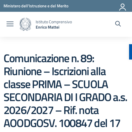
Vai ai contenuti
Vai al menu di navigazione
Vai al footer
Ministero dell'Istruzione e del Merito
Istituto Comprensivo
Enrico Mattei
Comunicazione n. 89:
Riunione – Iscrizioni alla
classe PRIMA – SCUOLA
SECONDARIA DI I GRADO a.s.
2026/2027 – Rif. nota
AOODGOSV. 100847 del 17