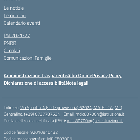
Le notizie
Le circolari
Calendario eventi
PN 2021/27
PNRR
Circolari
Comunicazioni Famiglie
Amministrazione trasparente
Albo Online
Privacy Policy
Dichiarazione di accessibilità
Note legali
Indirizzo:
Via Spontini 4 (sede provvisoria) 62024, MATELICA (MC)
Centralino:
(+39) 0737787634
Email:
mcic80700n@istruzione.it
Posta elettronica certificata (PEC):
mcic80700n@pec.istruzione.it
Codice fiscale: 92010940432
Codice meccanografico:
MCIC80700N