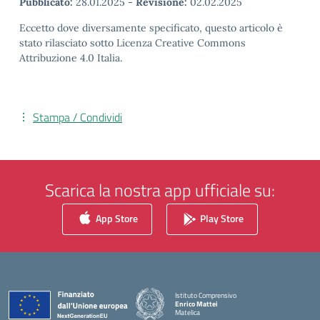
Pubblicato:
28.01.2025
-
Revisione:
02.02.2025
Eccetto dove diversamente specificato, questo articolo è
stato rilasciato sotto Licenza Creative Commons
Attribuzione 4.0 Italia.
Stampa / Condividi
Scarica la nostra app ufficiale su:
App Store
Play Store
Istituto Comprensivo
Enrico Mattei
Matelica