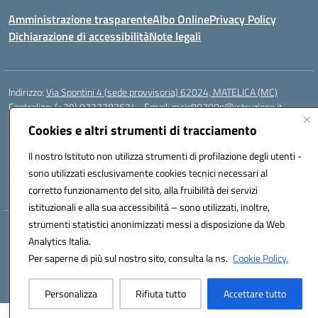
Amministrazione trasparente
Albo Online
Privacy Policy
Dichiarazione di accessibilità
Note legali
Indirizzo:
Via Spontini 4 (sede provvisoria) 62024, MATELICA (MC)
Centralino:
(+39) 0737787634
Email:
mcic80700n@istruzione.it
Posta elettronica certificata (PEC):
mcic80700n@pec.istruzione.it
Cookies e altri strumenti di tracciamento
Codice fiscale: 92010940432
Il nostro Istituto non utilizza strumenti di profilazione degli utenti -
Codice meccanografico:
MCIC80700N
sono utilizzati esclusivamente cookies tecnici necessari al
Codice unico di fatturazione (CUF): UF5MY2
corretto funzionamento del sito, alla fruibilità dei servizi
istituzionali e alla sua accessibilità – sono utilizzati, inoltre,
strumenti statistici anonimizzati messi a disposizione da Web
Hosting & Powered by 3D Solution S.r.l.
Analytics Italia.
Concept & Design by Designers Italia
Per saperne di più sul nostro sito, consulta la ns.
Cookie Policy.
Personalizza
Rifiuta tutto
Accettare tutto