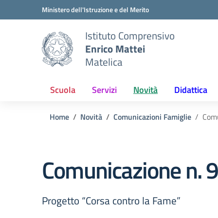
Vai ai contenuti
Vai al menu di navigazione
Vai al footer
Ministero dell'Istruzione e del Merito
Istituto Comprensivo
Enrico Mattei
Matelica
Scuola
Servizi
Novità
Didattica
Home
Novità
Comunicazioni Famiglie
Comu
Comunicazione n. 9
Progetto “Corsa contro la Fame”