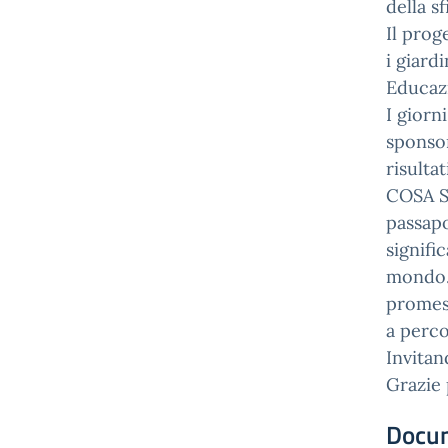
della s
Il prog
i giard
Educazi
I giorn
sponsor
risulta
COSA S
passapo
signifi
mondo. 
promess
a perco
Invitan
Grazie 
Docu