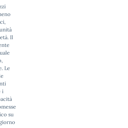
zzi
 meno
ci,
tunità
età. Il
ente
quale
o,
e. Le
le
nti
 i
pacità
romesse
ico su
 giorno