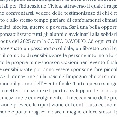
riali per l’Educazione Civica, attraverso il quale i raga
o confrontarsi, vedere delle testimonianze di chi è
to e allo stesso tempo parlare di cambiamenti climati
bilità, siccità, guerre e povertà. Sarà una bella oppor
onsabilizzare tutti gli alunni e avvicinarli alla solidari
Focus del 2025 sarà la COSTA D’AVORIO. Ad ogni stud
onsegnato un passaporto solidale, un libretto con il 
 il compito di sensibilizzare le persone intorno a lor
o le proprie mini-sponsorizzazioni per l’evento final
 sensibilizzate potranno essere sponsor e fare picco
e di donazione sulla base dell’impegno che gli stude
anno il giorno dell’evento finale. Tutto questo spinge
 a mettersi in azione e li porta a sviluppare le loro ca
unicazione e coinvolgimento. Il meccanismo delle p
zione prevede la ripartizione del contributo econom
sone e porta i ragazzi a dare il meglio di loro stessi il