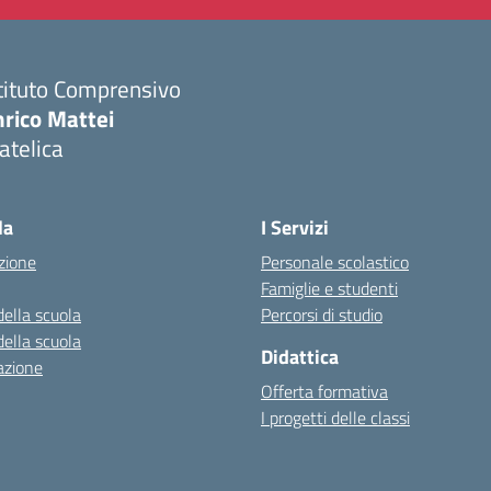
tituto Comprensivo
nrico Mattei
atelica
Visita la pagina iniziale della scuola
la
I Servizi
zione
Personale scolastico
Famiglie e studenti
della scuola
Percorsi di studio
della scuola
Didattica
azione
Offerta formativa
I progetti delle classi