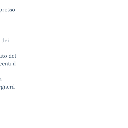
 presso
 dei
to del
enti il
e
egnerà