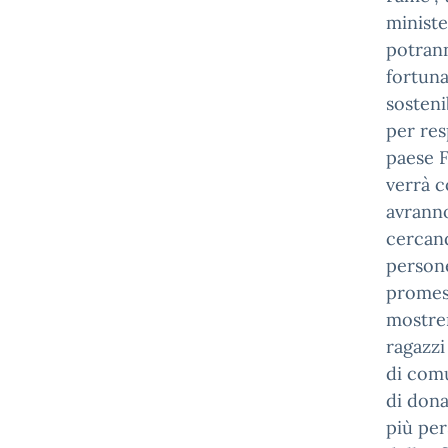
ministe
potrann
fortuna
sosteni
per resp
paese 
verrà c
avranno
cercand
persone
promess
mostrer
ragazzi
di com
di dona
più per