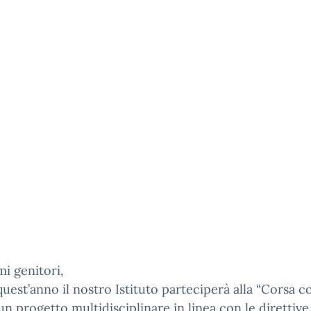
mi genitori,
uest’anno il nostro Istituto parteciperà alla “Corsa c
un progetto multidisciplinare in linea con le direttive