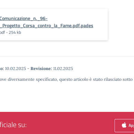
Comunicazione_n._96-
_Progetto_Corsa_contro_la_Fame.pdf.pades
pdf - 254 kb
o:
10.02.2025
-
Revisione:
11.02.2025
ove diversamente specificato, questo articolo è stato rilasciato sott
iciale su:
App