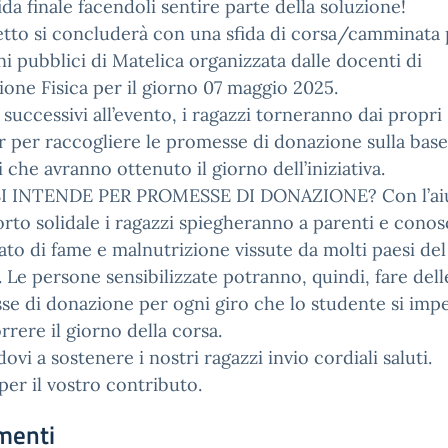
fida finale facendoli sentire parte della soluzione!
etto si concluderà con una sfida di corsa/camminata
ini pubblici di Matelica organizzata dalle docenti di
one Fisica per il giorno 07 maggio 2025.
i successivi all’evento, i ragazzi torneranno dai propri
 per raccogliere le promesse di donazione sulla base
ti che avranno ottenuto il giorno dell’iniziativa.
I INTENDE PER PROMESSE DI DONAZIONE? Con l’aiu
rto solidale i ragazzi spiegheranno a parenti e conosc
cato di fame e malnutrizione vissute da molti paesi del
Le persone sensibilizzate potranno, quindi, fare dell
e di donazione per ogni giro che lo studente si imp
rrere il giorno della corsa.
dovi a sostenere i nostri ragazzi invio cordiali saluti.
per il vostro contributo.
menti