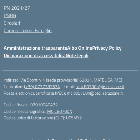
PN 2021/27
PNRR
Circolari
Comunicazioni Famiglie
Amministrazione trasparente
Albo Online
Privacy Policy
Dichiarazione di accessibilità
Note legali
Indirizzo:
Via Spontini 4 (sede provvisoria) 62024, MATELICA (MC)
Centralino:
(+39) 0737787634
Email:
mcic80700n@istruzione.it
Posta elettronica certificata (PEC):
mcic80700n@pec.istruzione.it
Codice fiscale: 92010940432
Codice meccanografico:
MCIC80700N
Codice unico di fatturazione (CUF): UF5MY2