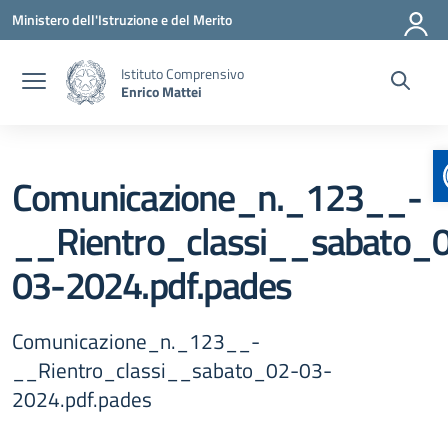
Vai ai contenuti
Vai al menu di navigazione
Vai al footer
Ministero dell'Istruzione e del Merito
Istituto Comprensivo
Enrico Mattei
Comunicazione_n._123__-
__Rientro_classi__sabato_
03-2024.pdf.pades
Comunicazione_n._123__-
__Rientro_classi__sabato_02-03-
2024.pdf.pades