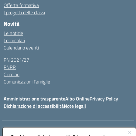
Offerta formativa
I progetti delle classi
Novità
Le notizie
Le circolari
Calendario eventi
PN 2021/27
PNRR
Circolari
Comunicazioni Famiglie
Amministrazione trasparente
Albo Online
Privacy Policy
Dichiarazione di accessibilità
Note legali
Indirizzo:
Via Spontini 4 (sede provvisoria) 62024, MATELICA (MC)