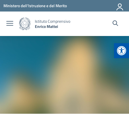
Vai ai contenuti
Vai al menu di navigazione
Vai al footer
Ministero dell'Istruzione e del Merito
Istituto Comprensivo
Enrico Mattei
Apr