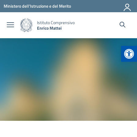
Vai ai contenuti
Vai al menu di navigazione
Vai al footer
Ministero dell'Istruzione e del Merito
Istituto Comprensivo
Enrico Mattei
Apr