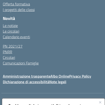
Offerta formativa
I progetti delle classi
Novità
Le notizie
Le circolari
Calendario eventi
PN 2021/27
PNRR
Circolari
Comunicazioni Famiglie
Amministrazione trasparente
Albo Online
Privacy Policy
Dichiarazione di accessibilità
Note legali
Indirizzo:
Via Spontini 4 (sede provvisoria) 62024, MATELICA (MC)