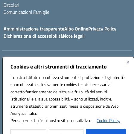
Circolari
Comunicazioni Famiglie
Amministrazione trasparente
Albo Online
Privacy Policy
Dichiarazione di accessibilità
Note legali
Indirizzo:
Via Spontini 4 (sede provvisoria) 62024, MATELICA (MC)
Cookies e altri strumenti di tracciamento
Centralino:
(+39) 0737787634
Email:
mcic80700n@istruzione.it
Posta elettronica certificata (PEC):
mcic80700n@pec.istruzione.it
Il nostro Istituto non utilizza strumenti di profilazione degli utenti -
Codice fiscale: 92010940432
sono utilizzati esclusivamente cookies tecnici necessari al
Codice meccanografico:
MCIC80700N
corretto funzionamento del sito, alla fruibilità dei servizi
Codice unico di fatturazione (CUF): UF5MY2
istituzionali e alla sua accessibilità – sono utilizzati, inoltre,
strumenti statistici anonimizzati messi a disposizione da Web
Analytics Italia.
Hosting & Powered by 3D Solution S.r.l.
Per saperne di più sul nostro sito, consulta la ns.
Cookie Policy.
Concept & Design by Designers Italia