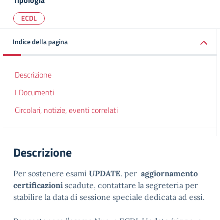
Tipologia
ECDL
Indice della pagina
Descrizione
I Documenti
Circolari, notizie, eventi correlati
Descrizione
Per sostenere esami
UPDATE
. per
aggiornamento
certificazioni
scadute, contattare la segreteria per
stabilire la data di sessione speciale dedicata ad essi.