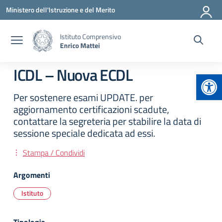
Vai ai contenuti
Vai al menu di navigazione
Vai al footer
Ministero dell'Istruzione e del Merito
Istituto Comprensivo
Enrico Mattei
ICDL – Nuova ECDL
Apr
Per sostenere esami UPDATE. per
aggiornamento certificazioni scadute,
contattare la segreteria per stabilire la data di
sessione speciale dedicata ad essi.
Stampa / Condividi
Argomenti
Istituto