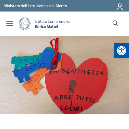
Vai ai contenuti
Vai al menu di navigazione
Vai al footer
Ministero dell'Istruzione e del Merito
Istituto Comprensivo
Enrico Mattei
Apr