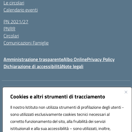
Le circolari
Calendario eventi
PN 2021/27
PNRR
Circolari
Comunicazioni Famiglie
Amministrazione trasparente
Albo Online
Privacy Policy
Dichiarazione di accessibilità
Note legali
Indirizzo:
Via Spontini 4 (sede provvisoria) 62024, MATELICA (MC)
Centralino:
Cookies e altri strumenti di tracciamento
(+39) 0737787634
Email:
mcic80700n@istruzione.it
Posta elettronica certificata (PEC):
mcic80700n@pec.istruzione.it
Il nostro Istituto non utilizza strumenti di profilazione degli utenti -
Codice fiscale: 92010940432
sono utilizzati esclusivamente cookies tecnici necessari al
Codice meccanografico:
MCIC80700N
corretto funzionamento del sito, alla fruibilità dei servizi
Codice unico di fatturazione (CUF): UF5MY2
istituzionali e alla sua accessibilità – sono utilizzati, inoltre,