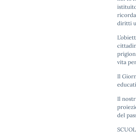
istitui
ricorda
diritti
L’obiet
cittadi
prigion
vita pe
Il Gior
educati
Il nost
proiezi
del pas
SCUOL