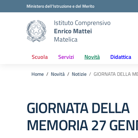
Vai ai contenuti
Vai al menu di navigazione
Vai al footer
Ministero dell'Istruzione e del Merito
Istituto Comprensivo
Enrico Mattei
Matelica
Scuola
Servizi
Novità
Didattica
Home
Novità
Notizie
GIORNATA DELLA M
GIORNATA DELLA
MEMORIA 27 GEN