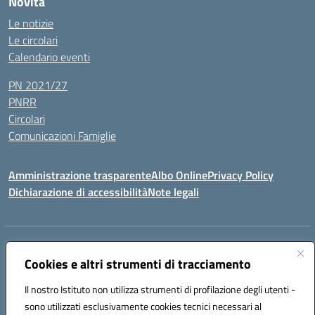
Novità
Le notizie
Le circolari
Calendario eventi
PN 2021/27
PNRR
Circolari
Comunicazioni Famiglie
Amministrazione trasparente
Albo Online
Privacy Policy
Dichiarazione di accessibilità
Note legali
Indirizzo:
Via Spontini 4 (sede provvisoria) 62024, MATELICA (MC)
Centralino:
Cookies e altri strumenti di tracciamento
(+39) 0737787634
Email:
mcic80700n@istruzione.it
Posta elettronica certificata (PEC):
mcic80700n@pec.istruzione.it
Il nostro Istituto non utilizza strumenti di profilazione degli utenti -
Codice fiscale: 92010940432
sono utilizzati esclusivamente cookies tecnici necessari al