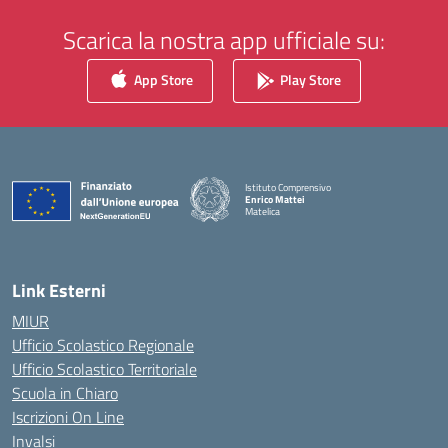
Scarica la nostra app ufficiale su:
App Store
Play Store
Istituto Comprensivo
Enrico Mattei
Matelica
— Visita la pagina iniziale della scuola
Link Esterni
MIUR
Ufficio Scolastico Regionale
Ufficio Scolastico Territoriale
Scuola in Chiaro
Iscrizioni On Line
Invalsi