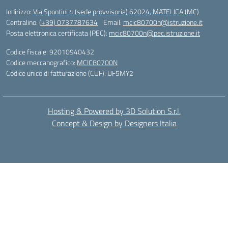
Indirizzo:
Via Spontini 4 (sede provvisoria) 62024, MATELICA (MC)
Centralino:
(+39) 0737787634
Email:
mcic80700n@istruzione.it
Posta elettronica certificata (PEC):
mcic80700n@pec.istruzione.it
Codice fiscale: 92010940432
Codice meccanografico:
MCIC80700N
Codice unico di fatturazione (CUF): UF5MY2
Hosting & Powered by 3D Solution S.r.l.
Concept & Design by Designers Italia