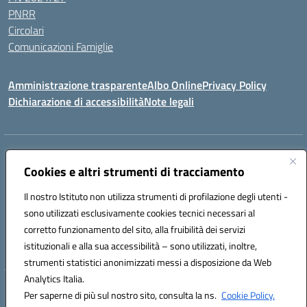
PNRR
Circolari
Comunicazioni Famiglie
Amministrazione trasparente
Albo Online
Privacy Policy
Dichiarazione di accessibilità
Note legali
Indirizzo:
Via Spontini 4 (sede provvisoria) 62024, MATELICA (MC)
Centralino:
(+39) 0737787634
Email:
mcic80700n@istruzione.it
Cookies e altri strumenti di tracciamento
Posta elettronica certificata (PEC):
mcic80700n@pec.istruzione.it
Il nostro Istituto non utilizza strumenti di profilazione degli utenti -
Codice fiscale: 92010940432
sono utilizzati esclusivamente cookies tecnici necessari al
Codice meccanografico:
MCIC80700N
corretto funzionamento del sito, alla fruibilità dei servizi
Codice unico di fatturazione (CUF): UF5MY2
istituzionali e alla sua accessibilità – sono utilizzati, inoltre,
strumenti statistici anonimizzati messi a disposizione da Web
Analytics Italia.
Hosting & Powered by 3D Solution S.r.l.
Per saperne di più sul nostro sito, consulta la ns.
Cookie Policy.
Concept & Design by Designers Italia