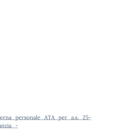
terna_personale_ATA_per_a.s._25-
anzia_-