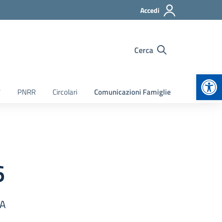
Accedi
Cerca
Apr
7
PNRR
Circolari
Comunicazioni Famiglie
6
TA