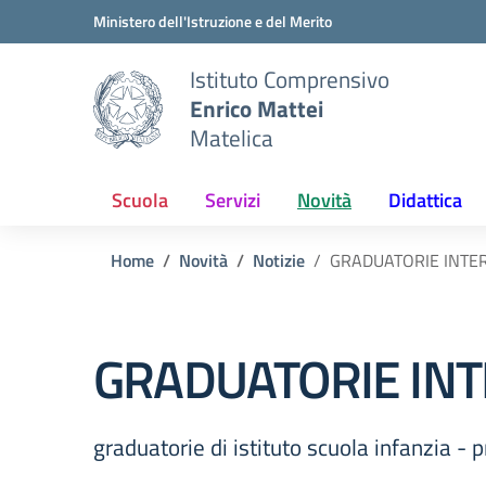
Vai ai contenuti
Vai al menu di navigazione
Vai al footer
Ministero dell'Istruzione e del Merito
Istituto Comprensivo
Enrico Mattei
Matelica
Scuola
Servizi
Novità
Didattica
Home
Novità
Notizie
GRADUATORIE INTERN
GRADUATORIE INTE
graduatorie di istituto scuola infanzia -