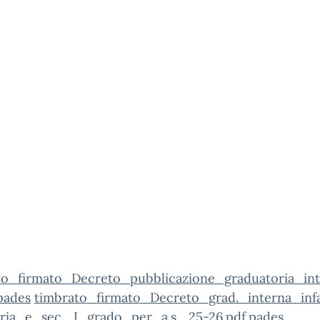
to_firmato_Decreto_pubblicazione_graduatoria_in
pades
timbrato_firmato_Decreto_grad._interna_inf
ria_e_sec._I_grado_per_a.s._25-26.pdf.pades