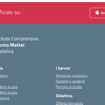
iciale su:
App
tituto Comprensivo
nrico Mattei
atelica
Visita la pagina iniziale della scuola
la
I Servizi
zione
Personale scolastico
Famiglie e studenti
della scuola
Percorsi di studio
della scuola
Didattica
azione
Offerta formativa