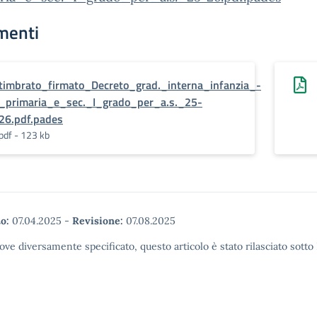
menti
timbrato_firmato_Decreto_grad._interna_infanzia_-
_primaria_e_sec._I_grado_per_a.s._25-
26.pdf.pades
pdf - 123 kb
o:
07.04.2025
-
Revisione:
07.08.2025
ove diversamente specificato, questo articolo è stato rilasciato sott