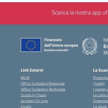
Scarica la nostra app uff
Is
E
M
— 
Link Esterni
La Scuo
MIUR
Presenta
Ufficio Scolastico Regionale
I luoghi
Ufficio Scolastico Territoriale
I numeri 
Scuola in Chiaro
Le carte 
Iscrizioni On Line
Organizz
Invalsi
La storia