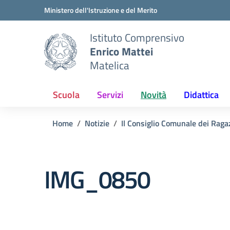
Vai ai contenuti
Vai al menu di navigazione
Vai al footer
Ministero dell'Istruzione e del Merito
Istituto Comprensivo
Enrico Mattei
Matelica
Scuola
Servizi
Novità
Didattica
Home
Notizie
Il Consiglio Comunale dei Raga
IMG_0850