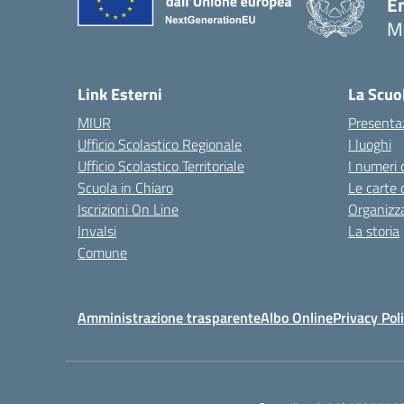
E
M
— 
Link Esterni
La Scuo
MIUR
Presenta
Ufficio Scolastico Regionale
I luoghi
Ufficio Scolastico Territoriale
I numeri 
Scuola in Chiaro
Le carte 
Iscrizioni On Line
Organizz
Invalsi
La storia
Comune
Amministrazione trasparente
Albo Online
Privacy Pol