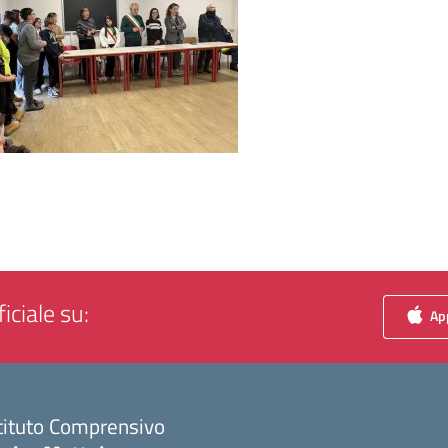
iciale su:
App
tituto Comprensivo