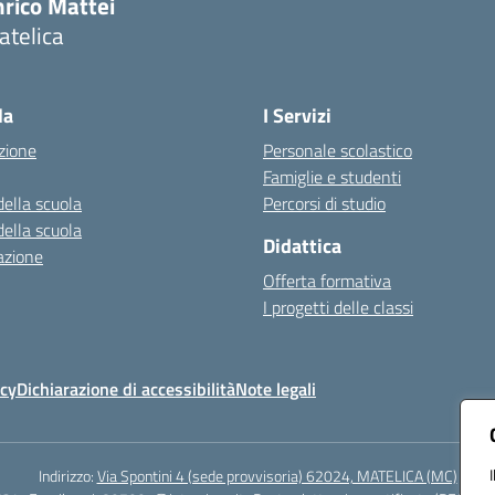
nrico Mattei
atelica
Visita la pagina iniziale della scuola
la
I Servizi
zione
Personale scolastico
Famiglie e studenti
della scuola
Percorsi di studio
della scuola
Didattica
azione
Offerta formativa
I progetti delle classi
icy
Dichiarazione di accessibilità
Note legali
Indirizzo:
Via Spontini 4 (sede provvisoria) 62024, MATELICA (MC)