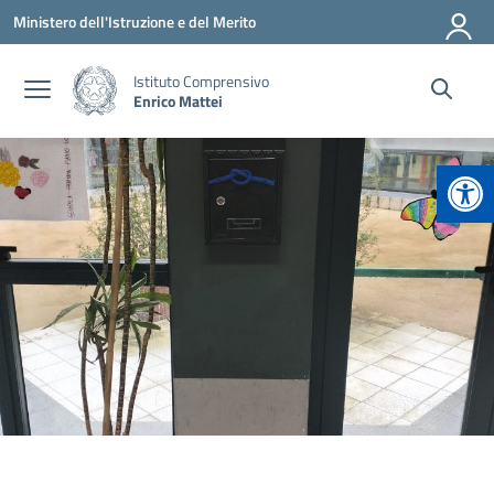
Vai ai contenuti
Vai al menu di navigazione
Vai al footer
Ministero dell'Istruzione e del Merito
Istituto Comprensivo
Enrico Mattei
Apr