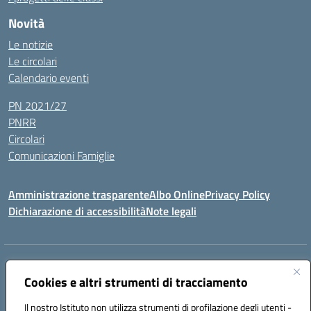
Novità
Le notizie
Le circolari
Calendario eventi
PN 2021/27
PNRR
Circolari
Comunicazioni Famiglie
Amministrazione trasparente
Albo Online
Privacy Policy
Dichiarazione di accessibilità
Note legali
Indirizzo:
Via Spontini 4 (sede provvisoria) 62024, MATELICA (MC)
Centralino:
Cookies e altri strumenti di tracciamento
(+39) 0737787634
Email:
mcic80700n@istruzione.it
Posta elettronica certificata (PEC):
mcic80700n@pec.istruzione.it
Il nostro Istituto non utilizza strumenti di profilazione degli utenti -