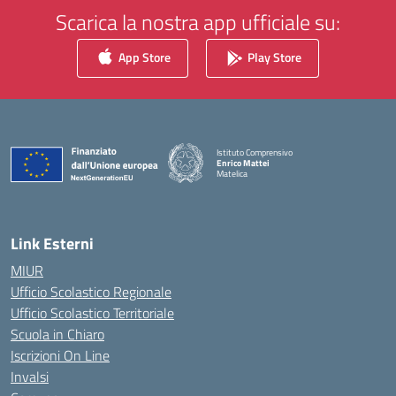
Scarica la nostra app ufficiale su:
App Store
Play Store
Istituto Comprensivo
Enrico Mattei
Matelica
— Visita la pagina iniziale della scuola
Link Esterni
MIUR
Ufficio Scolastico Regionale
Ufficio Scolastico Territoriale
Scuola in Chiaro
Iscrizioni On Line
Invalsi