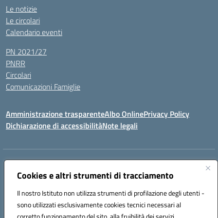
Le notizie
Le circolari
Calendario eventi
PN 2021/27
PNRR
Circolari
Comunicazioni Famiglie
Amministrazione trasparente
Albo Online
Privacy Policy
Dichiarazione di accessibilità
Note legali
Indirizzo:
Via Spontini 4 (sede provvisoria) 62024, MATELICA (MC)
Centralino:
Cookies e altri strumenti di tracciamento
(+39) 0737787634
Email:
mcic80700n@istruzione.it
Posta elettronica certificata (PEC):
mcic80700n@pec.istruzione.it
Il nostro Istituto non utilizza strumenti di profilazione degli utenti -
Codice fiscale: 92010940432
sono utilizzati esclusivamente cookies tecnici necessari al
Codice meccanografico:
MCIC80700N
corretto funzionamento del sito, alla fruibilità dei servizi