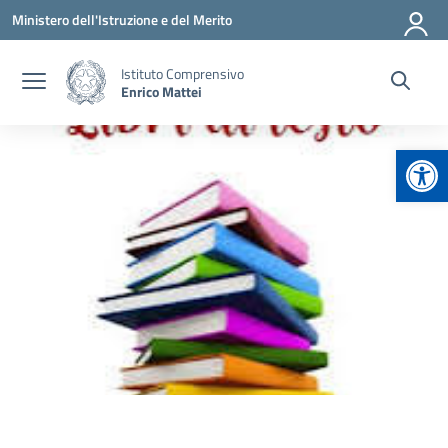
Vai ai contenuti
Vai al menu di navigazione
Vai al footer
Ministero dell'Istruzione e del Merito
Istituto Comprensivo
Enrico Mattei
Apr