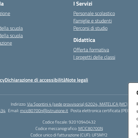
la
I Servizi
zione
Personale scolastico
Famiglie e studenti
della scuola
Percorsi di studio
della scuola
Didattica
azione
Offerta formativa
I progetti delle classi
icy
Dichiarazione di accessibilità
Note legali
Indirizzo:
Via Spontini 4 (sede provvisoria) 62024, MATELICA (MC)
634
Email:
mcic80700n@istruzione.it
Posta elettronica certificata (PEC):
mc
Codice fiscale: 92010940432
Codice meccanografico:
MCIC80700N
Codice unico di fatturazione (CUF): UF5MY2