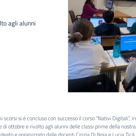
lto agli alunni
i scorsi si è concluso con successo il corso “Nativi Digitali”, in
 di ottobre e rivolto agli alunni delle classi prime della nostra
, ideato e organizzato dalle docenti Cinzia Di Noia e Lucia Ticà,