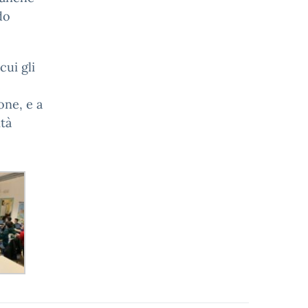
do
cui gli
e
one, e a
ità