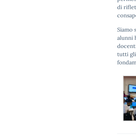
di rifl
consape
Siamo s
alunni 
docenti
tutti gl
fondame