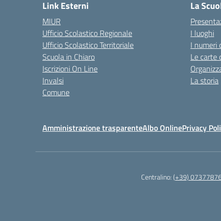
Link Esterni
La Scuo
MIUR
Presenta
Ufficio Scolastico Regionale
I luoghi
Ufficio Scolastico Territoriale
I numeri 
Scuola in Chiaro
Le carte 
Iscrizioni On Line
Organizz
Invalsi
La storia
Comune
Amministrazione trasparente
Albo Online
Privacy Pol
Centralino:
(+39) 0737787