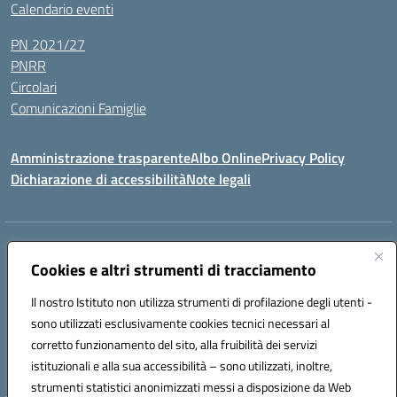
Calendario eventi
PN 2021/27
PNRR
Circolari
Comunicazioni Famiglie
Amministrazione trasparente
Albo Online
Privacy Policy
Dichiarazione di accessibilità
Note legali
Indirizzo:
Via Spontini 4 (sede provvisoria) 62024, MATELICA (MC)
Centralino:
Cookies e altri strumenti di tracciamento
(+39) 0737787634
Email:
mcic80700n@istruzione.it
Posta elettronica certificata (PEC):
mcic80700n@pec.istruzione.it
Il nostro Istituto non utilizza strumenti di profilazione degli utenti -
Codice fiscale: 92010940432
sono utilizzati esclusivamente cookies tecnici necessari al
Codice meccanografico:
MCIC80700N
corretto funzionamento del sito, alla fruibilità dei servizi
Codice unico di fatturazione (CUF): UF5MY2
istituzionali e alla sua accessibilità – sono utilizzati, inoltre,
strumenti statistici anonimizzati messi a disposizione da Web