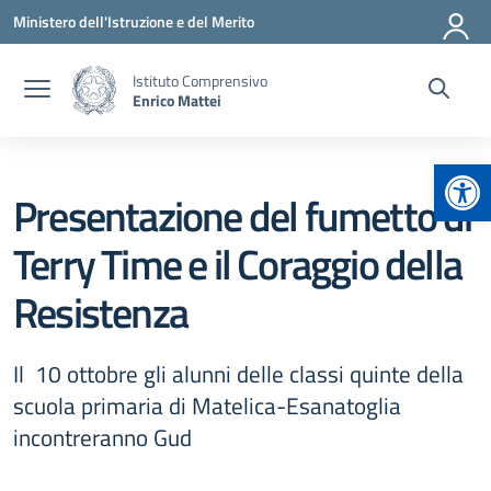
Vai ai contenuti
Vai al menu di navigazione
Vai al footer
Ministero dell'Istruzione e del Merito
Istituto Comprensivo
Enrico Mattei
Apr
Presentazione del fumetto di
Terry Time e il Coraggio della
Resistenza
Il 10 ottobre gli alunni delle classi quinte della
scuola primaria di Matelica-Esanatoglia
incontreranno Gud