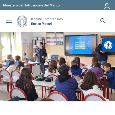
Vai ai contenuti
Vai al menu di navigazione
Vai al footer
Ministero dell'Istruzione e del Merito
Istituto Comprensivo
Enrico Mattei
Apr