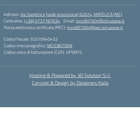
Indirizzo:
Via Spontini 4 (sede provvisoria) 62024, MATELICA (MC)
Centralino:
(+39) 0737787634
Email:
mcic80700n@istruzione.it
Posta elettronica certificata (PEC):
mcic80700n@pec.istruzione.it
Codice fiscale: 92010940432
Codice meccanografico:
MCIC80700N
Codice unico di fatturazione (CUF): UF5MY2
Hosting & Powered by 3D Solution S.r.l.
Concept & Design by Designers Italia