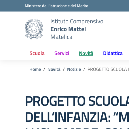
Vai ai contenuti
Vai al menu di navigazione
Vai al footer
Ministero dell'Istruzione e del Merito
Istituto Comprensivo
Enrico Mattei
Matelica
Scuola
Servizi
Novità
Didattica
Home
Novità
Notizie
PROGETTO SCUOLA DE
PROGETTO SCUOL
DELL’INFANZIA: “M