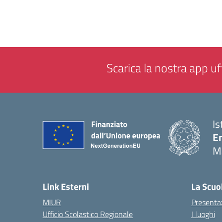
Scarica la nostra app uff
Is
E
M
— 
Link Esterni
La Scuo
MIUR
Presenta
Ufficio Scolastico Regionale
I luoghi