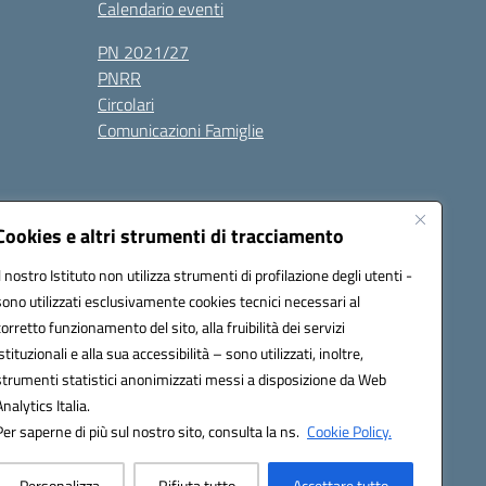
Calendario eventi
PN 2021/27
PNRR
Circolari
Comunicazioni Famiglie
Cookies e altri strumenti di tracciamento
Il nostro Istituto non utilizza strumenti di profilazione degli utenti -
ic80700n@pec.istruzione.it
sono utilizzati esclusivamente cookies tecnici necessari al
corretto funzionamento del sito, alla fruibilità dei servizi
istituzionali e alla sua accessibilità – sono utilizzati, inoltre,
strumenti statistici anonimizzati messi a disposizione da Web
Analytics Italia.
Per saperne di più sul nostro sito, consulta la ns.
Cookie Policy.
Personalizza
Rifiuta tutto
Accettare tutto