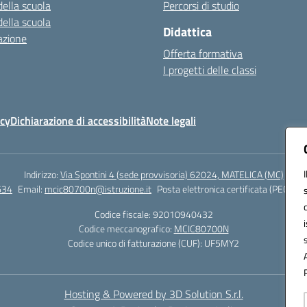
della scuola
Percorsi di studio
della scuola
Didattica
azione
Offerta formativa
I progetti delle classi
icy
Dichiarazione di accessibilità
Note legali
Indirizzo:
Via Spontini 4 (sede provvisoria) 62024, MATELICA (MC)
634
Email:
mcic80700n@istruzione.it
Posta elettronica certificata (PEC):
mc
Codice fiscale: 92010940432
Codice meccanografico:
MCIC80700N
Codice unico di fatturazione (CUF): UF5MY2
Hosting & Powered by 3D Solution S.r.l.