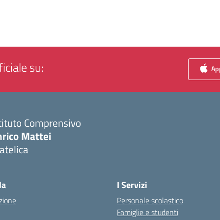
iciale su:
App
tituto Comprensivo
nrico Mattei
atelica
Visita la pagina iniziale della scuola
la
I Servizi
zione
Personale scolastico
Famiglie e studenti