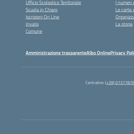
Ufficio Scolastico Territoriale
I numeri 
Scuola in Chiaro
Le carte 
Iscrizioni On Line
Organizz
Invalsi
La storia
Comune
Amministrazione trasparente
Albo Online
Privacy Pol
Centralino:
(+39) 0737787