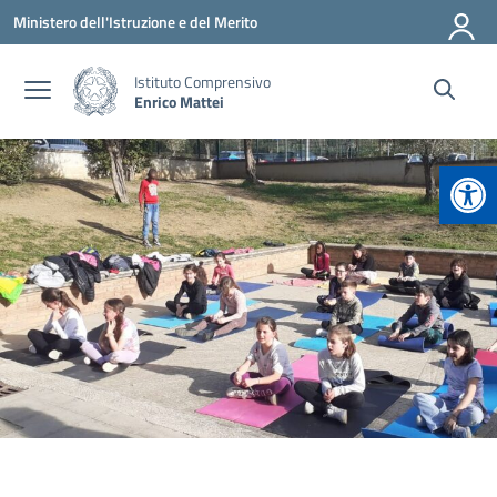
Vai ai contenuti
Vai al menu di navigazione
Vai al footer
Ministero dell'Istruzione e del Merito
Istituto Comprensivo
Enrico Mattei
Apr