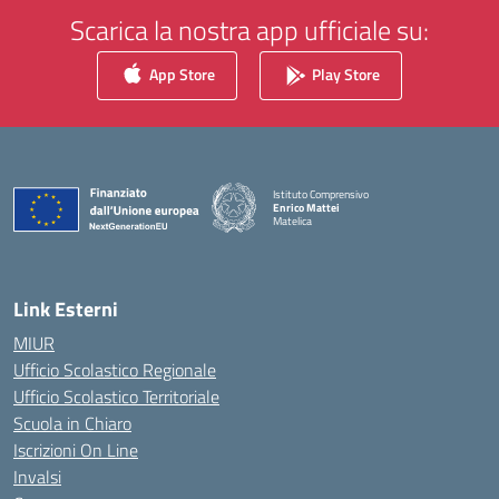
Scarica la nostra app ufficiale su:
App Store
Play Store
Istituto Comprensivo
Enrico Mattei
Matelica
— Visita la pagina iniziale della scuola
Link Esterni
MIUR
Ufficio Scolastico Regionale
Ufficio Scolastico Territoriale
Scuola in Chiaro
Iscrizioni On Line
Invalsi