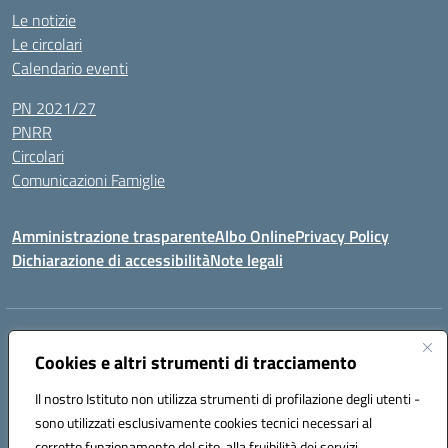
Le notizie
Le circolari
Calendario eventi
PN 2021/27
PNRR
Circolari
Comunicazioni Famiglie
Amministrazione trasparente
Albo Online
Privacy Policy
Dichiarazione di accessibilità
Note legali
Indirizzo:
Via Spontini 4 (sede provvisoria) 62024, MATELICA (MC)
Centralino:
Cookies e altri strumenti di tracciamento
(+39) 0737787634
Email:
mcic80700n@istruzione.it
Posta elettronica certificata (PEC):
mcic80700n@pec.istruzione.it
Il nostro Istituto non utilizza strumenti di profilazione degli utenti -
Codice fiscale: 92010940432
sono utilizzati esclusivamente cookies tecnici necessari al
Codice meccanografico:
MCIC80700N
corretto funzionamento del sito, alla fruibilità dei servizi