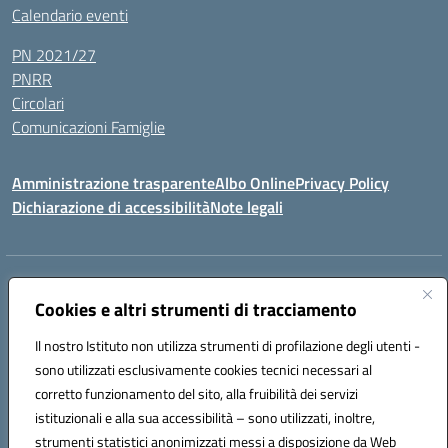
Calendario eventi
PN 2021/27
PNRR
Circolari
Comunicazioni Famiglie
Amministrazione trasparente
Albo Online
Privacy Policy
Dichiarazione di accessibilità
Note legali
Indirizzo:
Via Spontini 4 (sede provvisoria) 62024, MATELICA (MC)
Cookies e altri strumenti di tracciamento
Centralino:
(+39) 0737787634
Email:
mcic80700n@istruzione.it
Posta elettronica certificata (PEC):
mcic80700n@pec.istruzione.it
Il nostro Istituto non utilizza strumenti di profilazione degli utenti -
Codice fiscale: 92010940432
sono utilizzati esclusivamente cookies tecnici necessari al
Codice meccanografico:
MCIC80700N
corretto funzionamento del sito, alla fruibilità dei servizi
Codice unico di fatturazione (CUF): UF5MY2
istituzionali e alla sua accessibilità – sono utilizzati, inoltre,
strumenti statistici anonimizzati messi a disposizione da Web