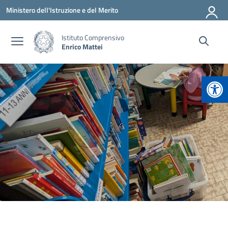
Vai ai contenuti
Vai al menu di navigazione
Vai al footer
Ministero dell'Istruzione e del Merito
Istituto Comprensivo
Enrico Mattei
Apr