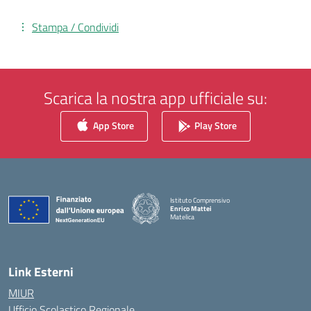
Stampa / Condividi
Scarica la nostra app ufficiale su:
App Store
Play Store
Istituto Comprensivo
Enrico Mattei
Matelica
— Visita la pagina iniziale della scuola
Link Esterni
MIUR
Ufficio Scolastico Regionale