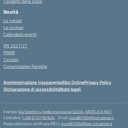
I progetti delle classi
Novità
Le notizie
Le circolari
Calendario eventi
PN 2021/27
PNRR
Circolari
Comunicazioni Famiglie
Amministrazione trasparente
Albo Online
Privacy Policy
Dichiarazione di accessibilità
Note legali
Indirizzo:
Via Spontini 4 (sede provvisoria) 62024, MATELICA (MC)
Centralino:
(+39) 0737787634
Email:
mcic80700n@istruzione.it
Posta elettronica certificata (PEC):
mcic80700n@pec.istruzione.it