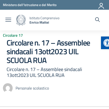
Vai ai contenuti
Vai al menu di navigazione
Vai al footer
Ministero dell'Istruzione e del Merito
Istituto Comprensivo
Enrico Mattei
Circolare 17
A
Circolare n. 17 – Assemblee
sindacali 13ott2023 UIL
SCUOLA RUA
Circolare n. 17 – Assemblee sindacali
13ott2023 UIL SCUOLA RUA
Personale scolastico