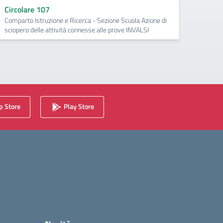
Circolare 107
Comparto Istruzione e Ricerca - Sezione Scuola Azione di
sciopero delle attività connesse alle prove INVALSI
 Store
Play Store