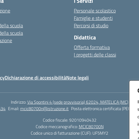
la
I Servizi
zione
Personale scolastico
Famiglie e studenti
della scuola
Percorsi di studio
della scuola
Didattica
azione
Offerta formativa
I progetti delle classi
icy
Dichiarazione di accessibilità
Note legali
Indirizzo:
Via Spontini 4 (sede provvisoria) 62024, MATELICA (MC)
634
Email:
mcic80700n@istruzione.it
Posta elettronica certificata (PEC):
mc
Codice fiscale: 92010940432
Codice meccanografico:
MCIC80700N
Codice unico di fatturazione (CUF): UF5MY2