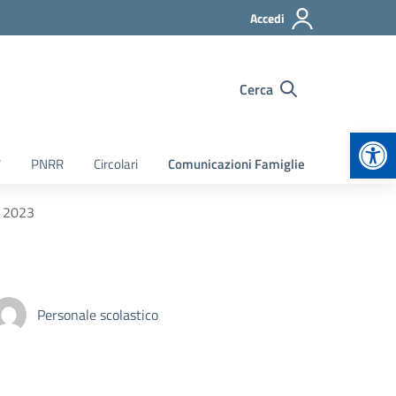
Accedi
Cerca
Apr
7
PNRR
Circolari
Comunicazioni Famiglie
o 2023
Personale scolastico