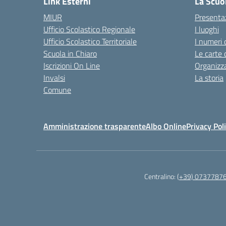
Link Esterni
La Scuo
MIUR
Presenta
Ufficio Scolastico Regionale
I luoghi
Ufficio Scolastico Territoriale
I numeri 
Scuola in Chiaro
Le carte 
Iscrizioni On Line
Organizz
Invalsi
La storia
Comune
Amministrazione trasparente
Albo Online
Privacy Pol
Centralino:
(+39) 0737787