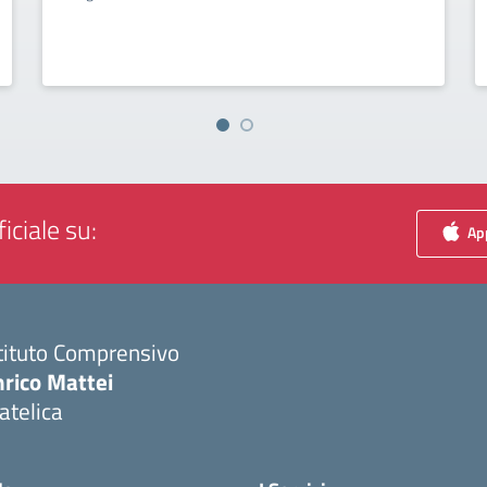
iciale su:
App
tituto Comprensivo
nrico Mattei
atelica
Visita la pagina iniziale della scuola