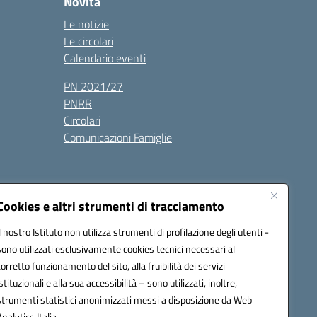
Novità
Le notizie
Le circolari
Calendario eventi
PN 2021/27
PNRR
Circolari
Comunicazioni Famiglie
Cookies e altri strumenti di tracciamento
Il nostro Istituto non utilizza strumenti di profilazione degli utenti -
ic80700n@pec.istruzione.it
sono utilizzati esclusivamente cookies tecnici necessari al
corretto funzionamento del sito, alla fruibilità dei servizi
istituzionali e alla sua accessibilità – sono utilizzati, inoltre,
strumenti statistici anonimizzati messi a disposizione da Web
Analytics Italia.