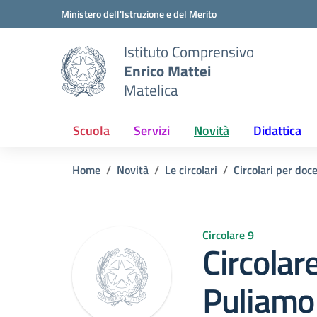
Vai ai contenuti
Vai al menu di navigazione
Vai al footer
Ministero dell'Istruzione e del Merito
Istituto Comprensivo
Enrico Mattei
Matelica
Scuola
Servizi
Novità
Didattica
Home
Novità
Le circolari
Circolari per doc
Circolare 9
Circolare
Puliamo