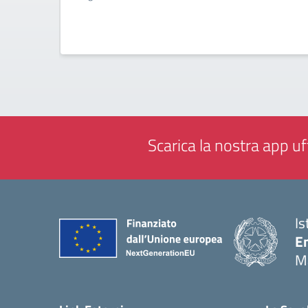
Scarica la nostra app uff
Is
E
M
— 