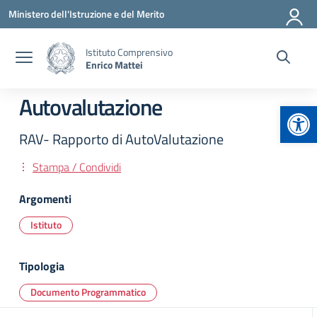
Vai ai contenuti
Vai al menu di navigazione
Vai al footer
Ministero dell'Istruzione e del Merito
Istituto Comprensivo
Enrico Mattei
Autovalutazione
Apr
RAV- Rapporto di AutoValutazione
Stampa / Condividi
Argomenti
Istituto
Tipologia
Documento Programmatico