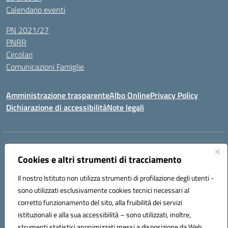
Calendario eventi
PN 2021/27
PNRR
Circolari
Comunicazioni Famiglie
Amministrazione trasparente
Albo Online
Privacy Policy
Dichiarazione di accessibilità
Note legali
Indirizzo:
Via Spontini 4 (sede provvisoria) 62024, MATELICA (MC)
Centralino:
Cookies e altri strumenti di tracciamento
(+39) 0737787634
Email:
mcic80700n@istruzione.it
Posta elettronica certificata (PEC):
mcic80700n@pec.istruzione.it
Il nostro Istituto non utilizza strumenti di profilazione degli utenti -
Codice fiscale: 92010940432
sono utilizzati esclusivamente cookies tecnici necessari al
Codice meccanografico:
MCIC80700N
corretto funzionamento del sito, alla fruibilità dei servizi
Codice unico di fatturazione (CUF): UF5MY2
istituzionali e alla sua accessibilità – sono utilizzati, inoltre,
strumenti statistici anonimizzati messi a disposizione da Web