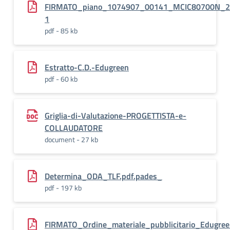
FIRMATO_piano_1074907_00141_MCIC80700N_2
1
pdf - 85 kb
Estratto-C.D.-Edugreen
pdf - 60 kb
Griglia-di-Valutazione-PROGETTISTA-e-
COLLAUDATORE
document - 27 kb
Determina_ODA_TLF.pdf.pades_
pdf - 197 kb
FIRMATO_Ordine_materiale_pubblicitario_Edugre