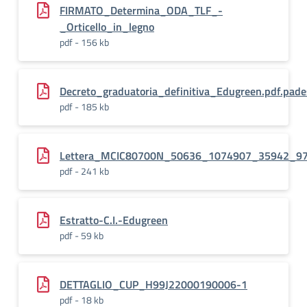
FIRMATO_Determina_ODA_TLF_-
_Orticello_in_legno
pdf - 156 kb
Decreto_graduatoria_definitiva_Edugreen.pdf.pad
pdf - 185 kb
Lettera_MCIC80700N_50636_1074907_35942_9
pdf - 241 kb
Estratto-C.I.-Edugreen
pdf - 59 kb
DETTAGLIO_CUP_H99J22000190006-1
pdf - 18 kb