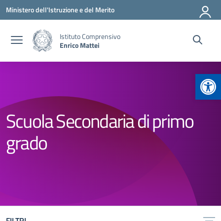
Vai ai contenuti
Vai al menu di navigazione
Vai al footer
Ministero dell'Istruzione e del Merito
Istituto Comprensivo
Enrico Mattei
Apr
Scuola Secondaria di primo
grado
FILTRI