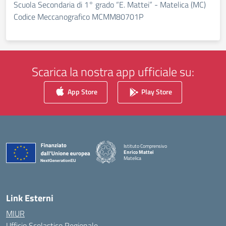
Scuola Secondaria di 1° grado “E. Mattei” - Matelica (MC)
Codice Meccanografico MCMM80701P
Scarica la nostra app ufficiale su:
App Store
Play Store
Istituto Comprensivo
Enrico Mattei
Matelica
— Visita la pagina iniziale della scuola
Link Esterni
MIUR
Ufficio Scolastico Regionale