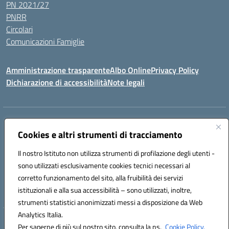
PN 2021/27
PNRR
Circolari
Comunicazioni Famiglie
Amministrazione trasparente
Albo Online
Privacy Policy
Dichiarazione di accessibilità
Note legali
Indirizzo:
Via Spontini 4 (sede provvisoria) 62024, MATELICA (MC)
Cookies e altri strumenti di tracciamento
Centralino:
(+39) 0737787634
Email:
mcic80700n@istruzione.it
Posta elettronica certificata (PEC):
mcic80700n@pec.istruzione.it
Il nostro Istituto non utilizza strumenti di profilazione degli utenti -
Codice fiscale: 92010940432
sono utilizzati esclusivamente cookies tecnici necessari al
Codice meccanografico:
MCIC80700N
corretto funzionamento del sito, alla fruibilità dei servizi
Codice unico di fatturazione (CUF): UF5MY2
istituzionali e alla sua accessibilità – sono utilizzati, inoltre,
strumenti statistici anonimizzati messi a disposizione da Web
Analytics Italia.
Hosting & Powered by 3D Solution S.r.l.
Per saperne di più sul nostro sito, consulta la ns.
Cookie Policy.