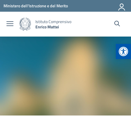
Vai ai contenuti
Vai al menu di navigazione
Vai al footer
Ministero dell'Istruzione e del Merito
Istituto Comprensivo
Enrico Mattei
Apr