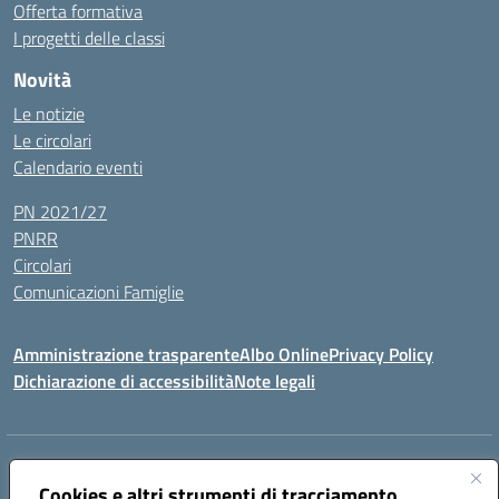
Offerta formativa
I progetti delle classi
Novità
Le notizie
Le circolari
Calendario eventi
PN 2021/27
PNRR
Circolari
Comunicazioni Famiglie
Amministrazione trasparente
Albo Online
Privacy Policy
Dichiarazione di accessibilità
Note legali
Indirizzo:
Via Spontini 4 (sede provvisoria) 62024, MATELICA (MC)
Centralino:
Cookies e altri strumenti di tracciamento
(+39) 0737787634
Email:
mcic80700n@istruzione.it