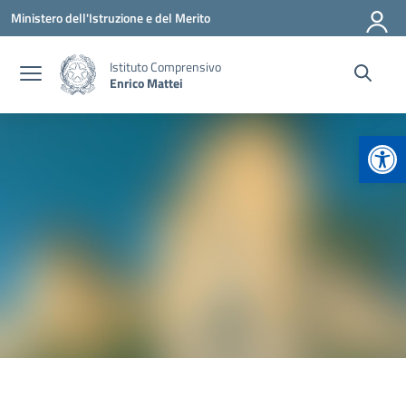
Vai ai contenuti
Vai al menu di navigazione
Vai al footer
Ministero dell'Istruzione e del Merito
Istituto Comprensivo
Enrico Mattei
Apr