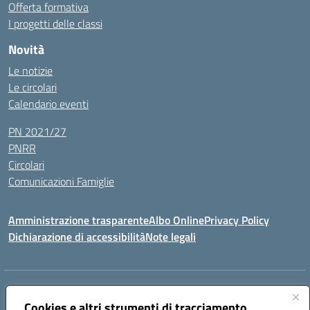
Offerta formativa
I progetti delle classi
Novità
Le notizie
Le circolari
Calendario eventi
PN 2021/27
PNRR
Circolari
Comunicazioni Famiglie
Amministrazione trasparente
Albo Online
Privacy Policy
Dichiarazione di accessibilità
Note legali
Indirizzo:
Via Spontini 4 (sede provvisoria) 62024, MATELICA (MC)
Centralino:
Cookies e altri strumenti di tracciamento
(+39) 0737787634
Email:
mcic80700n@istruzione.it