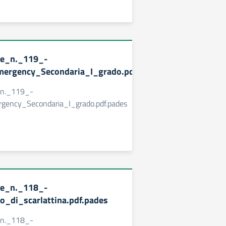
ne_n._119_-
ergency_Secondaria_I_grado.pdf.pades
_n._119_-
gency_Secondaria_I_grado.pdf.pades
ne_n._118_-
o_di_scarlattina.pdf.pades
_n._118_-