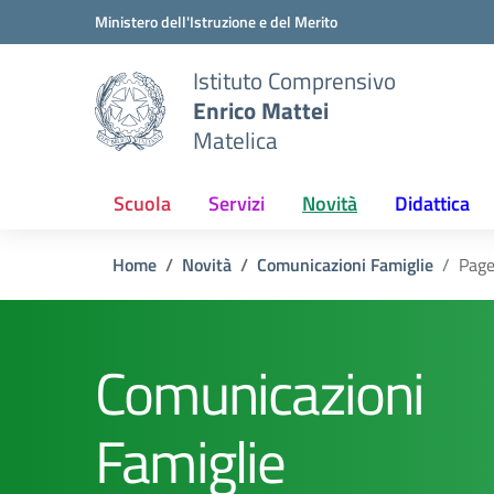
Vai ai contenuti
Vai al menu di navigazione
Vai al footer
Ministero dell'Istruzione e del Merito
Istituto Comprensivo
Enrico Mattei
Matelica
Scuola
Servizi
Novità
Didattica
Home
Novità
Comunicazioni Famiglie
Page
Comunicazioni
Famiglie