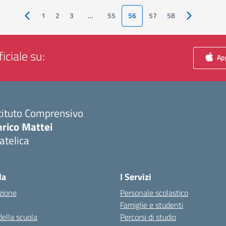
1
2
3
…
55
56
57
58
Pagina precedente
Pagina succ
iciale su:
App
tituto Comprensivo
nrico Mattei
atelica
Visita la pagina iniziale della scuola
la
I Servizi
zione
Personale scolastico
Famiglie e studenti
della scuola
Percorsi di studio