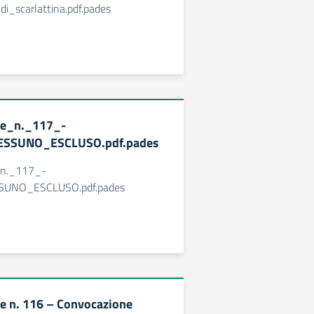
i_scarlattina.pdf.pades
ne_n._117_-
ESSUNO_ESCLUSO.pdf.pades
_n._117_-
SUNO_ESCLUSO.pdf.pades
e n. 116 – Convocazione