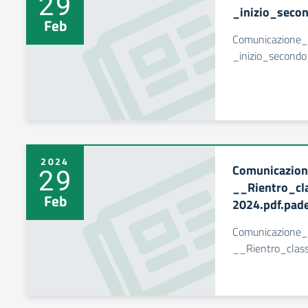
29
_inizio_seco
Feb
Comunicazione
_inizio_second
2024
Comunicazio
29
__Rientro_cl
Feb
2024.pdf.pad
Comunicazione
__Rientro_clas