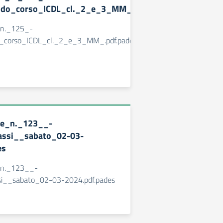
ndo_corso_ICDL_cl._2_e_3_MM_.pdf.pades
_n._125_-
o_corso_ICDL_cl._2_e_3_MM_.pdf.pades
ne_n._123__-
assi__sabato_02-03-
es
_n._123__-
si__sabato_02-03-2024.pdf.pades