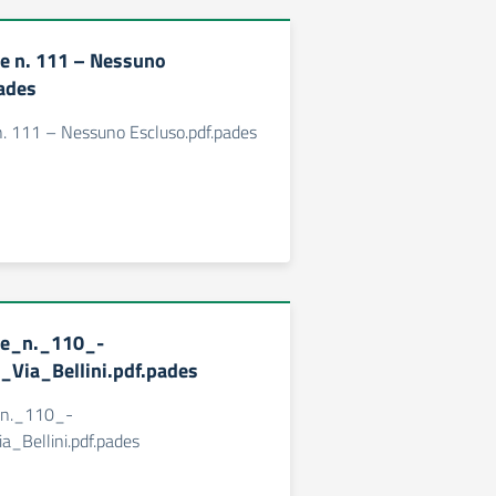
e n. 111 – Nessuno
ades
. 111 – Nessuno Escluso.pdf.pades
ne_n._110_-
i_Via_Bellini.pdf.pades
_n._110_-
ia_Bellini.pdf.pades