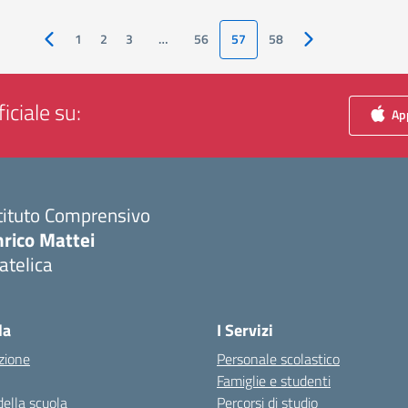
1
2
3
…
56
57
58
Pagina precedente
Pagina successiva
iciale su:
App
tituto Comprensivo
nrico Mattei
atelica
Visita la pagina iniziale della scuola
la
I Servizi
zione
Personale scolastico
Famiglie e studenti
della scuola
Percorsi di studio