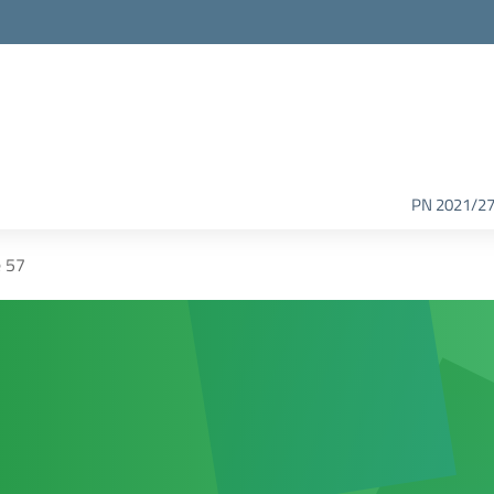
PN 2021/2
 57