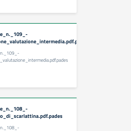
ne_n._109_-
one_valutazione_intermedia.pdf.pades
_n._109_-
e_valutazione_intermedia.pdf.pades
ne_n._108_-
o_di_scarlattina.pdf.pades
_n._108_-