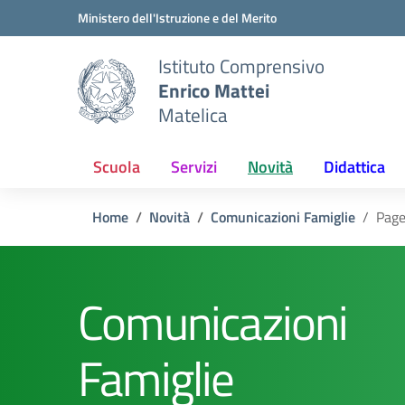
Vai ai contenuti
Vai al menu di navigazione
Vai al footer
Ministero dell'Istruzione e del Merito
Istituto Comprensivo
Enrico Mattei
Matelica
Scuola
Servizi
Novità
Didattica
Home
Novità
Comunicazioni Famiglie
Page
Comunicazioni
Famiglie