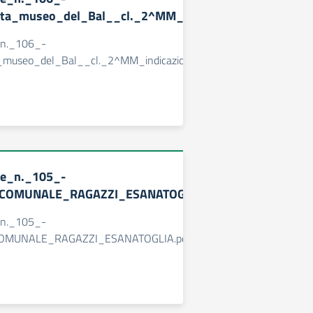
ata_museo_del_Bal__cl._2^MM_indicazioni.pdf.pades
_n._106_-
a_museo_del_Bal__cl._2^MM_indicazioni.pdf.pades
ne_n._105_-
COMUNALE_RAGAZZI_ESANATOGLIA.pdf.pades
_n._105_-
OMUNALE_RAGAZZI_ESANATOGLIA.pdf.pades