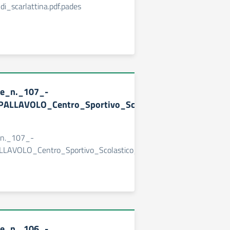
i_scarlattina.pdf.pades
ne_n._107_-
PALLAVOLO_Centro_Sportivo_Scolastico_23-
_n._107_-
LLAVOLO_Centro_Sportivo_Scolastico_23-
ne_n._106_-