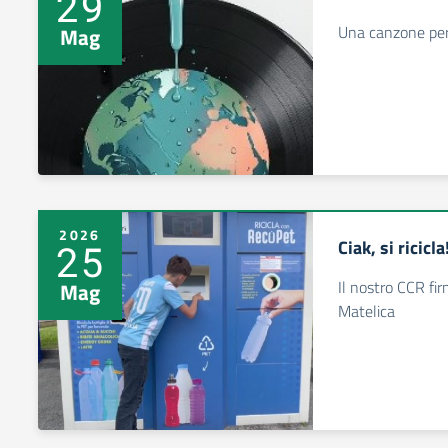
29
Una canzone per 
Mag
2026
Ciak, si ricicla
25
Il nostro CCR fi
Mag
Matelica