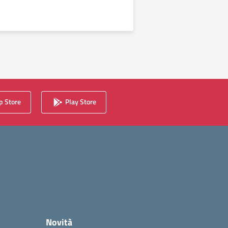
essiva
 Store
Play Store
Novità