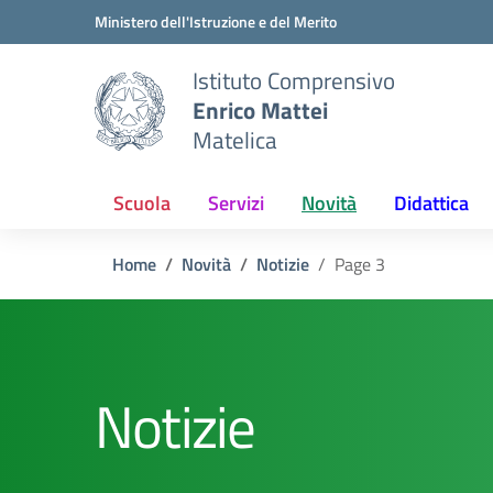
Vai ai contenuti
Vai al menu di navigazione
Vai al footer
Ministero dell'Istruzione e del Merito
Istituto Comprensivo
Enrico Mattei
Matelica
Scuola
Servizi
Novità
Didattica
Home
Novità
Notizie
Page 3
Notizie