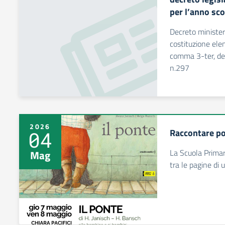
per l’anno sc
Decreto minister
costituzione elenc
comma 3-ter, del
n.297
2026
Raccontare po
04
La Scuola Prima
Mag
tra le pagine di u