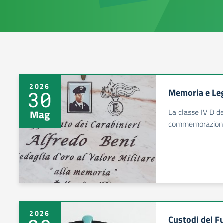
2026
Memoria e Leg
30
La classe IV D de
Mag
commemorazione 
2026
Custodi del F