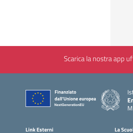
Scarica la nostra app uff
Is
E
M
— 
Link Esterni
La Scuo