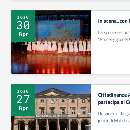
2026
In scena..con 
30
La scuola seconda
Apr
“Pomeriggio del 
2026
Cittadinanza A
27
partecipa al 
Apr
Un giorno "da gra
junior di Matelic