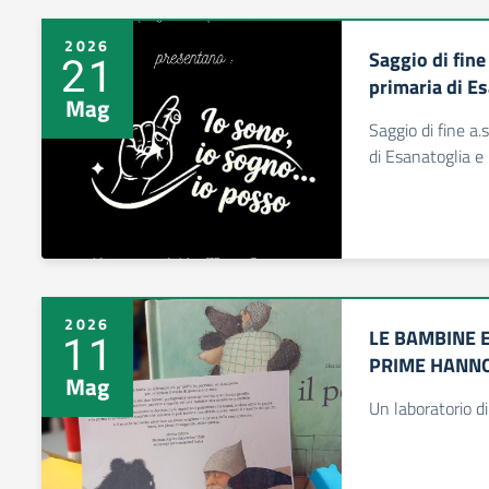
2026
Saggio di fine
21
primaria di E
Mag
Saggio di fine a.
di Esanatoglia e
2026
LE BAMBINE E
11
PRIME HANNO
Mag
Un laboratorio di