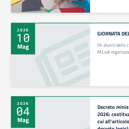
2026
GIORNATA DE
10
Gli alunni della 
Mag
M.Lodi organizza
2026
Decreto minist
04
2026: costituz
Mag
cui all’artico
decreto legisl