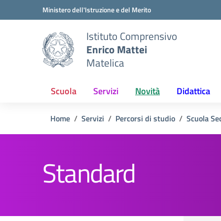
Vai ai contenuti
Vai al menu di navigazione
Vai al footer
Ministero dell'Istruzione e del Merito
Istituto Comprensivo
Enrico Mattei
Matelica
Scuola
Servizi
Novità
Didattica
Home
Servizi
Percorsi di studio
Scuola Se
Standard