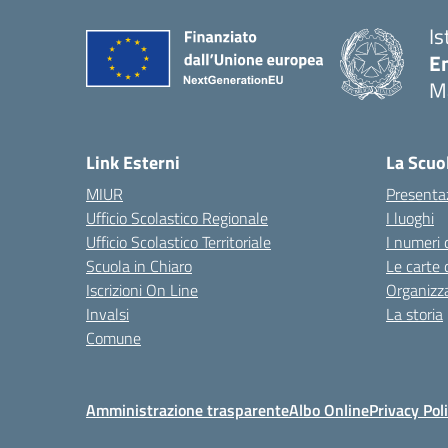
Is
E
M
— 
Link Esterni
La Scuo
MIUR
Presenta
Ufficio Scolastico Regionale
I luoghi
Ufficio Scolastico Territoriale
I numeri 
Scuola in Chiaro
Le carte 
Iscrizioni On Line
Organizz
Invalsi
La storia
Comune
Amministrazione trasparente
Albo Online
Privacy Pol