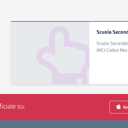
Scuola Second
Scuola Secondari
(MC) Codice M
iciale su:
App