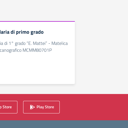
aria di primo grado
a di 1° grado “E. Mattei” - Matelica
eccanografico MCMM80701P
 Store
Play Store