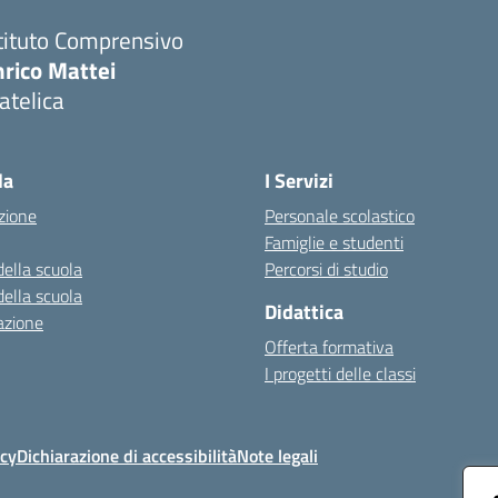
tituto Comprensivo
nrico Mattei
atelica
Visita la pagina iniziale della scuola
la
I Servizi
zione
Personale scolastico
Famiglie e studenti
della scuola
Percorsi di studio
della scuola
Didattica
azione
Offerta formativa
I progetti delle classi
icy
Dichiarazione di accessibilità
Note legali