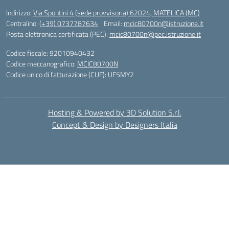
Indirizzo:
Via Spontini 4 (sede provvisoria) 62024, MATELICA (MC)
Centralino:
(+39) 0737787634
Email:
mcic80700n@istruzione.it
Posta elettronica certificata (PEC):
mcic80700n@pec.istruzione.it
Codice fiscale: 92010940432
Codice meccanografico:
MCIC80700N
Codice unico di fatturazione (CUF): UF5MY2
Hosting & Powered by 3D Solution S.r.l.
Concept & Design by Designers Italia