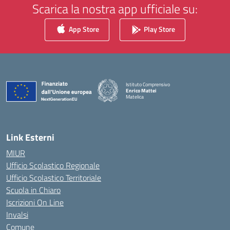
Scarica la nostra app ufficiale su:
App Store
Play Store
Istituto Comprensivo
Enrico Mattei
Matelica
— Visita la pagina iniziale della scuola
Link Esterni
MIUR
Ufficio Scolastico Regionale
Ufficio Scolastico Territoriale
Scuola in Chiaro
Iscrizioni On Line
Invalsi
Comune