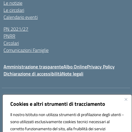
Le notizie
Le circolari
Calendario eventi
PN 2021/27
PNRR
Circolari
Comunicazioni Famiglie
Amministrazione trasparente
Albo Online
Privacy Policy
Dichiarazione di accessibilità
Note legali
Indirizzo:
Via Spontini 4 (sede provvisoria) 62024, MATELICA (MC)
Centralino:
Cookies e altri strumenti di tracciamento
(+39) 0737787634
Email:
mcic80700n@istruzione.it
Posta elettronica certificata (PEC):
mcic80700n@pec.istruzione.it
Il nostro Istituto non utilizza strumenti di profilazione degli utenti -
Codice fiscale: 92010940432
sono utilizzati esclusivamente cookies tecnici necessari al
Codice meccanografico:
MCIC80700N
corretto funzionamento del sito, alla fruibilità dei servizi