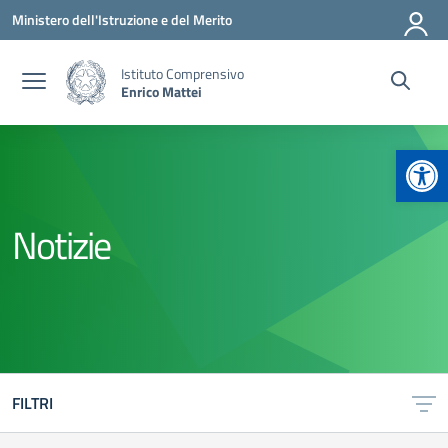
Vai ai contenuti
Vai al menu di navigazione
Vai al footer
Ministero dell'Istruzione e del Merito
Istituto Comprensivo
Enrico Mattei
Apr
Notizie
FILTRI