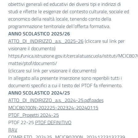
obiettivi generali ed educativi dei diversi tipi e indirizzi di
studi e riflette le esigenze del contesto culturale, sociale ed
economico della realtà locale, tenendo conto della
programmazione territoriale dell’offerta formativa.
ANNO SCOLASTICO 2025/26
ATTO_DI_INDIRIZZO_a.s._2025-26
(cliccare sul link per
visionare il documento)
https://unica.istruzione.gov.it/cercalatuascuola/istituti/MCIC8
mattei/ptof/documenti/
(cliccare sul link per visionare il documento)
In allegato alla presente inserzione sono reperibili tutti i
documenti specifici a cui il testo del PTOF fa riferimento.
ANNO SCOLASTICO 2024/25
ATTO_DI_INDIRIZZO_a.s._2024-25.pdf.pades
MCIC80700N-202225-202324-20240115
PTOF_Progetti 2024-25
PTOF 22-25
PTOF DEFINITIVO
RAV
COMPLETO_202425_MCIC80700N_20241223132739