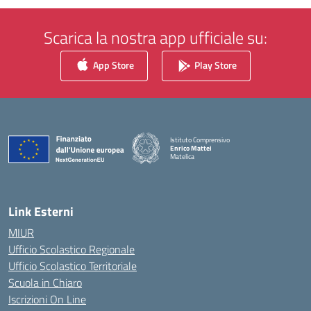
Scarica la nostra app ufficiale su:
App Store
Play Store
Istituto Comprensivo
Enrico Mattei
Matelica
— Visita la pagina iniziale della scuola
Link Esterni
MIUR
Ufficio Scolastico Regionale
Ufficio Scolastico Territoriale
Scuola in Chiaro
Iscrizioni On Line