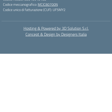
Codice meccanografico:
MCIC80700N
Codice unico di fatturazione (CUF): UF5MY2
Hosting & Powered by 3D Solution S.r.l.
Concept & Design by Designers Italia