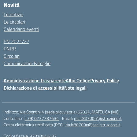
Novità
Le notizie
Le circolari
Calendario eventi
PN 2021/27
PNRR
Circolari
Comunicazioni Famiglie
Amministrazione trasparente
Albo Online
Privacy Policy
Dichiarazione di accessibilità
Note legali
Indirizzo:
Via Spontini 4 (sede provvisoria) 62024, MATELICA (MC)
Centralino:
(+39) 0737787634
Email:
mcic80700n@istruzione.it
Posta elettronica certificata (PEC):
mcic80700n@pec.istruzione.it
Codice fiscale: 92010940432